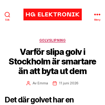
Sök
Meny
HG
Elektronik
Kategorier
GOLVSLIPNING
Varför slipa golv i
Stockholm är smartare
än att byta ut dem
Av
Emma
11 juni 2026
Inläggsförfattare
Inläggsdatum
Det där golvet har en