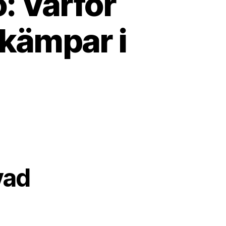
ö: Varför
 kämpar i
vad