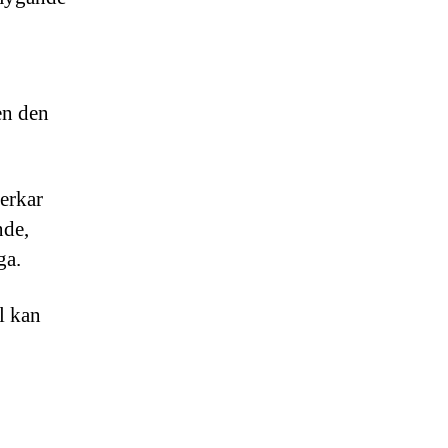
en den
verkar
nde,
ga.
l kan