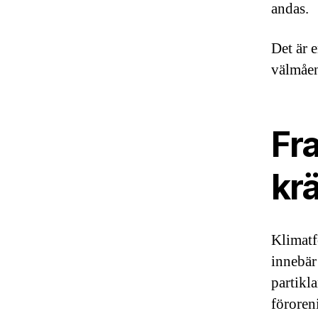
andas.
Det är e
välmåe
Fr
krä
Klimatf
innebär
partikla
föroren