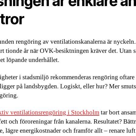
sningen är enklare ä
tror
nden rengöring av ventilationskanalerna är nyckeln.
rt tionde år när OVK-besiktningen kräver det. Utan 
det löpande underhållet.
tigheter i stadsmiljö rekommenderas rengöring oftare 
ligger på landsbygden. Logiskt, eller hur? Mer smuts
göring.
ktiv ventilationsrengöring i Stockholm
tar bort ansam
ett och föroreningar från kanalerna. Resultatet? Bätt
e, lägre energikostnader och framför allt – renare luft 