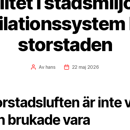
itet i stadsmilj
tilationssystem
storstaden
Av
hans
22 maj 2026
Inläggsförfattare
Inläggsdatum
rstadsluften är inte 
n brukade vara