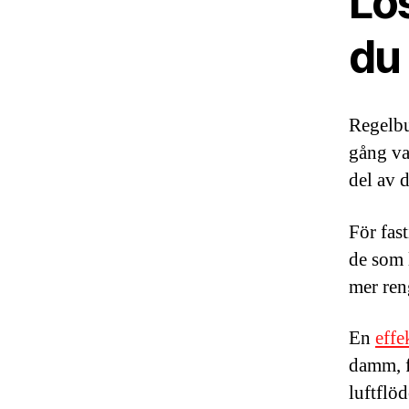
Lö
du 
Regelbu
gång va
del av 
För fas
de som 
mer ren
En
effe
damm, f
luftflöd