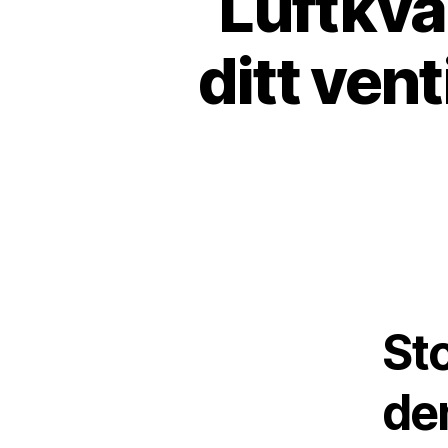
Luftkval
ditt ven
Sto
de