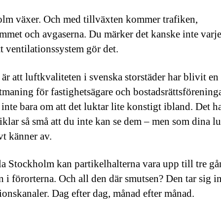
lm växer. Och med tillväxten kommer trafiken,
met och avgaserna. Du märker det kanske inte varje
t ventilationssystem gör det.
r att luftkvaliteten i svenska storstäder har blivit en 
utmaning för fastighetsägare och bostadsrättsföreninga
inte bara om att det luktar lite konstigt ibland. Det h
iklar så små att du inte kan se dem – men som dina l
vt känner av.
ala Stockholm kan partikelhalterna vara upp till tre g
 i förorterna. Och all den där smutsen? Den tar sig in
tionskanaler. Dag efter dag, månad efter månad.