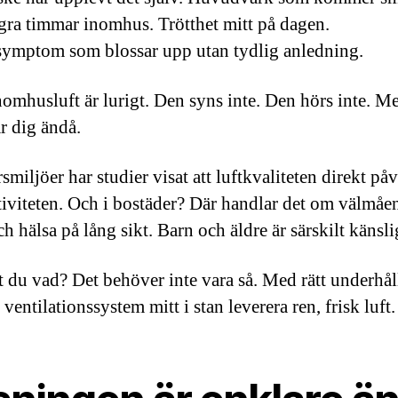
ågra timmar inomhus. Trötthet mitt på dagen.
symptom som blossar upp utan tydlig anledning.
nomhusluft är lurigt. Den syns inte. Den hörs inte. M
r dig ändå.
smiljöer har studier visat att luftkvaliteten direkt på
iviteten. Och i bostäder? Där handlar det om välmåe
 hälsa på lång sikt. Barn och äldre är särskilt känsli
 du vad? Det behöver inte vara så. Med rätt underhål
 ventilationssystem mitt i stan leverera ren, frisk luft.