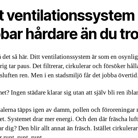
t ventilationssystem
bar hårdare än du tro
 det så här. Ditt ventilationssystem är som en osynlig
ig tar paus. Det filtrerar, cirkulerar och försöker håll
luften ren. Men i en stadsmiljö får det jobba övertid
t? Ingen städare klarar sig utan att själv bli ren ibla
alerna täpps igen av damm, pollen och föroreningar
det. Systemet drar mer energi. Och den där fräscha luf
r dig? Den blir allt annat än fräsch. Istället cirkulera
r runt, runt, runt.