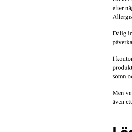
efter n
Allergi
Dålig i
påverka
I kontor
produkt
sömn och
Men vet
även ett