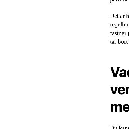
Det är 
regelbu
fastnar
tar bort
Va
ven
me
Du kans