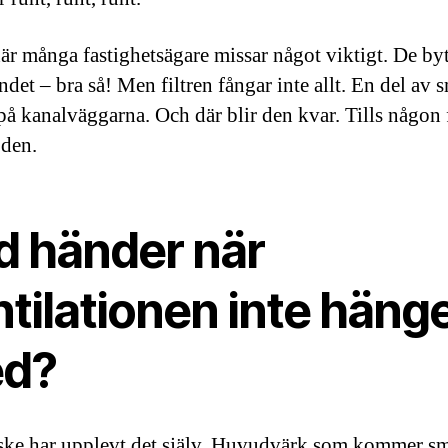
här många fastighetsägare missar något viktigt. De byte
ndet – bra så! Men filtren fångar inte allt. En del av 
 på kanalväggarna. Och där blir den kvar. Tills någon 
 den.
d händer när
tilationen inte häng
d?
ke har upplevt det själv. Huvudvärk som kommer 