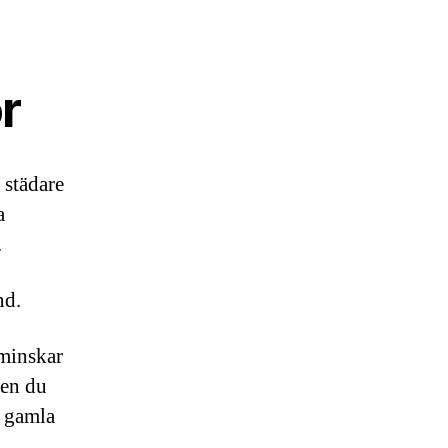
r
 städare
a
.
nd.
 minskar
ten du
r gamla