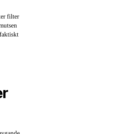
r filter
smutsen
faktiskt
er
smygande