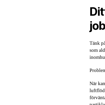
Dit
job
Tänk på
som aldr
inomhus
Probleme
När kan
luftflö
förvänta
partikla