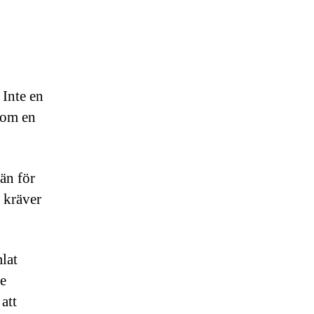
n
 Inte en
som en
än för
 kräver
lat
re
att