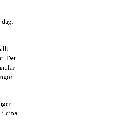
 dag.
allt
r. Det
andlar
ungor
ånger
 i dina