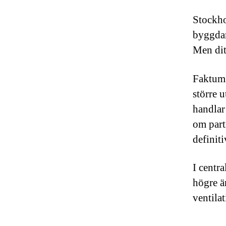
Stockho
byggdam
Men dit
Faktum ä
större 
handlar 
om part
definiti
I centr
högre än
ventila