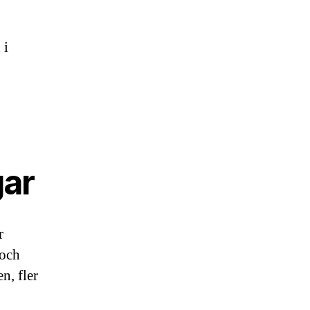
 i
gar
r
 och
n, fler