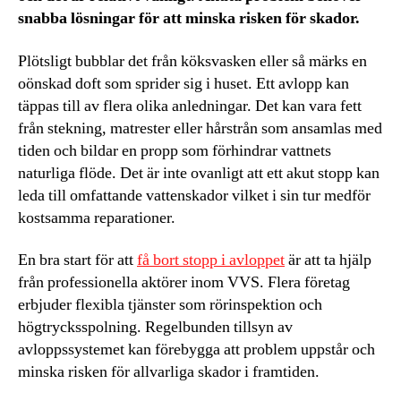
snabba lösningar för att minska risken för skador.
Plötsligt bubblar det från köksvasken eller så märks en
oönskad doft som sprider sig i huset. Ett avlopp kan
täppas till av flera olika anledningar. Det kan vara fett
från stekning, matrester eller hårstrån som ansamlas med
tiden och bildar en propp som förhindrar vattnets
naturliga flöde. Det är inte ovanligt att ett akut stopp kan
leda till omfattande vattenskador vilket i sin tur medför
kostsamma reparationer.
En bra start för att
få bort stopp i avloppet
är att ta hjälp
från professionella aktörer inom VVS. Flera företag
erbjuder flexibla tjänster som rörinspektion och
högtrycksspolning. Regelbunden tillsyn av
avloppssystemet kan förebygga att problem uppstår och
minska risken för allvarliga skador i framtiden.