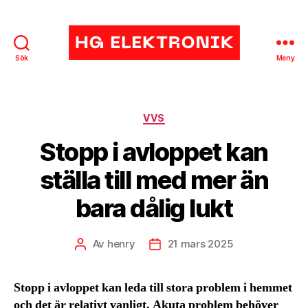
Sök
Meny
HG
Elektronik
Kategorier
VVS
Stopp i avloppet kan
ställa till med mer än
bara dålig lukt
Av
henry
21 mars 2025
Inläggsförfattare
Inläggsdatum
Stopp i avloppet kan leda till stora problem i hemmet
och det är relativt vanligt. Akuta problem behöver