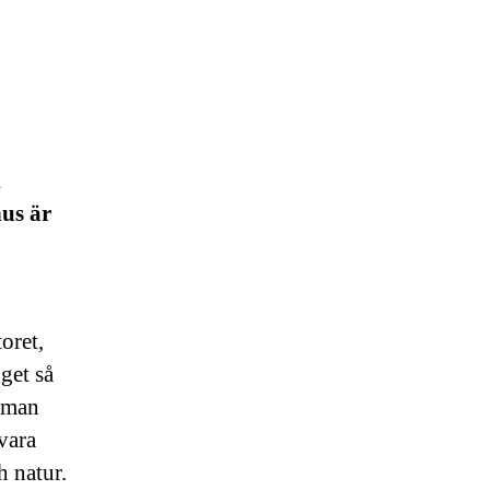
i
hus är
oret,
get så
r man
 vara
h natur.