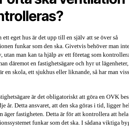
trolleras?
ett eget hus är det upp till en själv att se över så
tionen funkar som den ska. Givetvis behöver man int
v, utan man kan ta hjälp av ett företag som kontrollera
man däremot en fastighetsägare och hyr ut lägenheter, 
r en skola, ett sjukhus eller liknande, så har man vis
tighetsägare är det obligatoriskt att göra en OVK be
dje år. Detta ansvaret, att den ska göras i tid, ligger he
äger fastigheten. Detta är för att kontrollera att hela
tionssystemet funkar som det ska. I sådana viktiga b