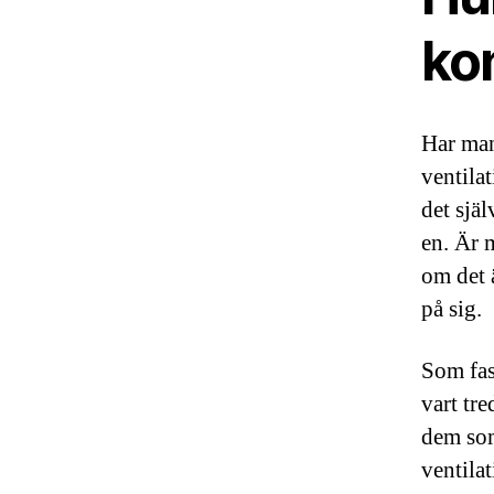
kon
Har man 
ventila
det själ
en. Är 
om det ä
på sig.
Som fas
vart tre
dem som 
ventila