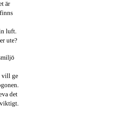
t är
 finns
n luft.
er ute?
smiljö
vill ge
 ögonen.
eva det
viktigt.