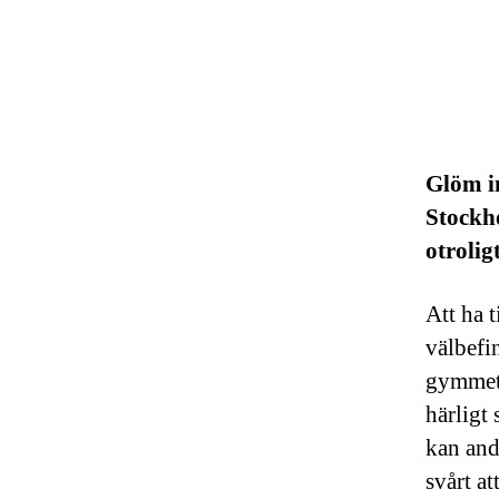
Glöm in
Stockho
otrolig
Att ha t
välbefi
gymmet 
härligt
kan anda
svårt at