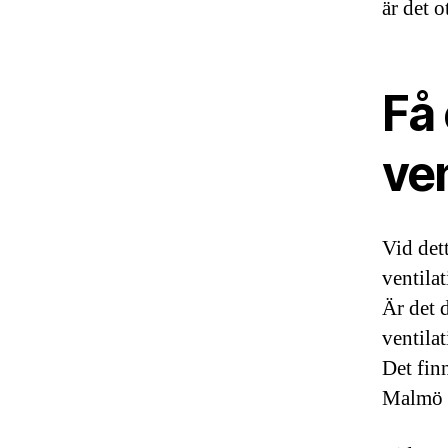
är det o
Få
ven
Vid dett
ventilat
Är det 
ventilat
Det fin
Malmö o