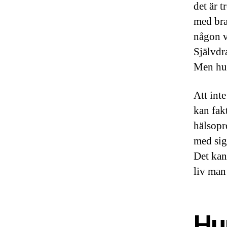
det är 
med bra
någon ve
Självdra
Men hur
Att inte
kan fakt
hälsopr
med sig,
Det kan
liv man 
Hur