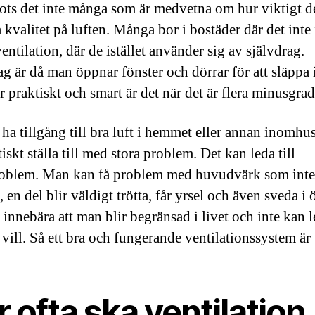
trots det inte många som är medvetna om hur viktigt de
 kvalitet på luften. Många bor i bostäder där det inte
ntilation, där de istället använder sig av självdrag.
g är då man öppnar fönster och dörrar för att släppa i
 praktiskt och smart är det när det är flera minusgrad
 ha tillgång till bra luft i hemmet eller annan inomhu
iskt ställa till med stora problem. Det kan leda till
oblem. Man kan få problem med huvudvärk som inte 
 en del blir väldigt trötta, får yrsel och även sveda i
 innebära att man blir begränsad i livet och inte kan l
vill. Så ett bra och fungerande ventilationssystem är 
 ofta ska ventilation