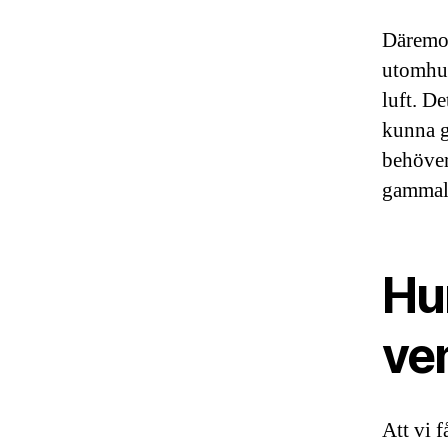
Däremot
utomhus
luft. D
kunna g
behöver
gammal 
Hur
ven
Att vi f