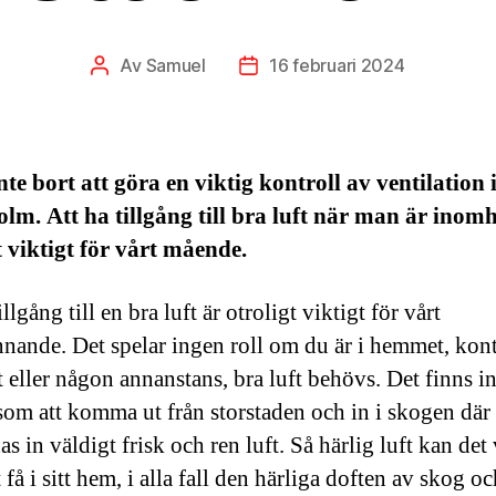
Av
Samuel
16 februari 2024
Inläggsförfattare
Inläggsdatum
te bort att göra en viktig kontroll av ventilation 
lm. Att ha tillgång till bra luft när man är inom
t viktigt för vårt mående.
illgång till en bra luft är otroligt viktigt för vårt
nnande. Det spelar ingen roll om du är i hemmet, kont
eller någon annanstans, bra luft behövs. Det finns in
 som att komma ut från storstaden och in i skogen dä
s in väldigt frisk och ren luft. Så härlig luft kan det
t få i sitt hem, i alla fall den härliga doften av skog oc