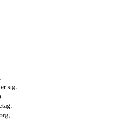
a
er sig.
a
etag.
org,