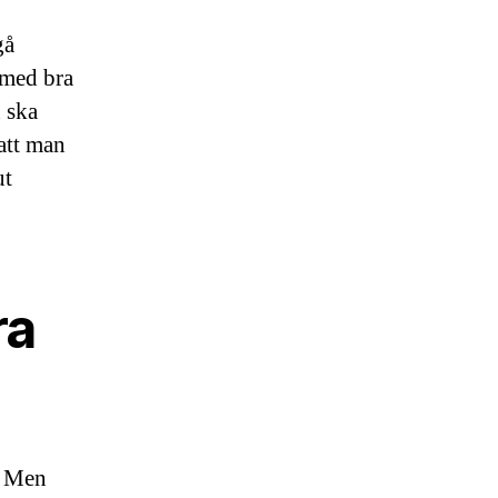
gå
 med bra
 ska
 att man
ut
ra
n. Men