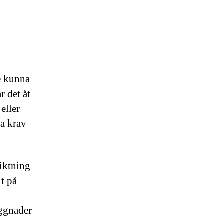
e kunna
r det åt
eller
sa krav
siktning
lt på
yggnader