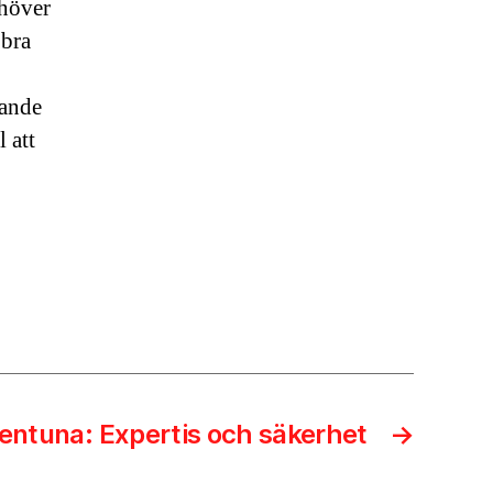
ehöver
 bra
rande
 att
llentuna: Expertis och säkerhet
→