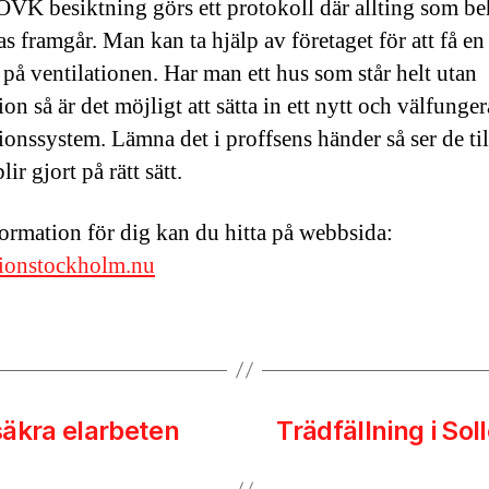
OVK besiktning görs ett protokoll där allting som b
s framgår. Man kan ta hjälp av företaget för att få en
 på ventilationen. Har man ett hus som står helt utan
ion så är det möjligt att sätta in ett nytt och välfunge
ionssystem. Lämna det i proffsens händer så ser de till
lir gjort på rätt sätt.
ormation för dig kan du hitta på webbsida:
tionstockholm.nu
 säkra elarbeten
Trädfällning i So