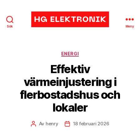
Sök
Meny
HG
Elektronik
Kategorier
ENERGI
Effektiv
värmeinjustering i
flerbostadshus och
lokaler
Av
henry
18 februari 2026
Inläggsförfattare
Inläggsdatum