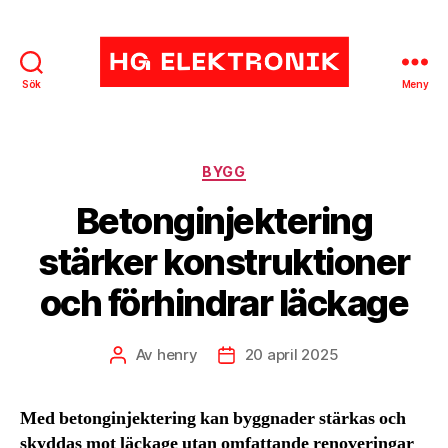
Sök
Meny
HG
Elektronik
Kategorier
BYGG
Betonginjektering
stärker konstruktioner
och förhindrar läckage
Av
henry
20 april 2025
Inläggsförfattare
Inläggsdatum
Med betonginjektering kan byggnader stärkas och
skyddas mot läckage utan omfattande renoveringar