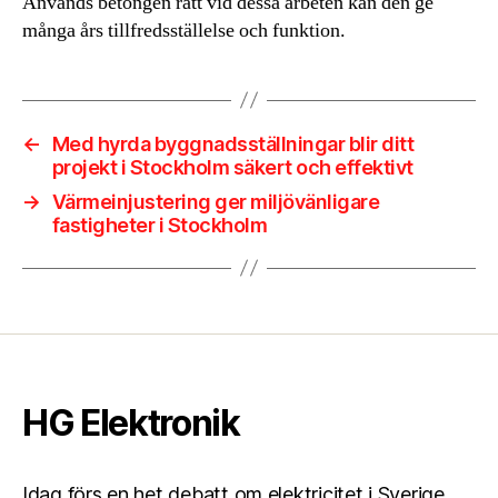
Används betongen rätt vid dessa arbeten kan den ge
många års tillfredsställelse och funktion.
←
Med hyrda byggnadsställningar blir ditt
projekt i Stockholm säkert och effektivt
→
Värmeinjustering ger miljövänligare
fastigheter i Stockholm
HG Elektronik
Idag förs en het debatt om elektricitet i Sverige.