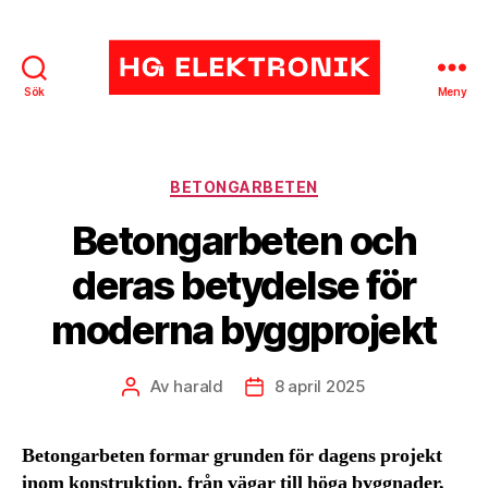
Sök
Meny
HG
Elektronik
Kategorier
BETONGARBETEN
Betongarbeten och
deras betydelse för
moderna byggprojekt
Av
harald
8 april 2025
Inläggsförfattare
Inläggsdatum
Betongarbeten formar grunden för dagens projekt
inom konstruktion, från vägar till höga byggnader,